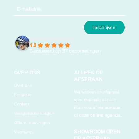
e-
mail
(Vereist)
Jonker Veranda's
4.8
Gebaseerd op 37 beoordelingen
OVER ONS
ALLEEN OP
AFSPRAAK
Over ons
Wij werken op afspraak
Projecten
voor optimale service.
Contact
Plan vooraf via
contact
Veelgestelde vragen
of onze
online agenda
.
Offerte aanvragen
SHOWROOM OPEN
Vacatures
OP AFSPRAAK