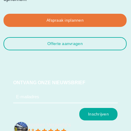
Afspraak inplannen
Offerte aanvragen
ONTVANG ONZE NIEUWSBRIEF
e-
mail
(Vereist)
Jonker Veranda's
4.8