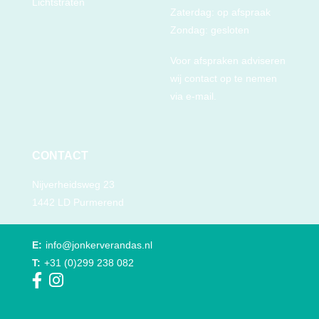
Lichtstraten
Zaterdag: op afspraak
Zondag: gesloten
Voor afspraken adviseren
wij contact op te nemen
via e-mail.
CONTACT
Nijverheidsweg 23
1442 LD Purmerend
E:
info@jonkerverandas.nl
T:
+31 (0)299 238 082