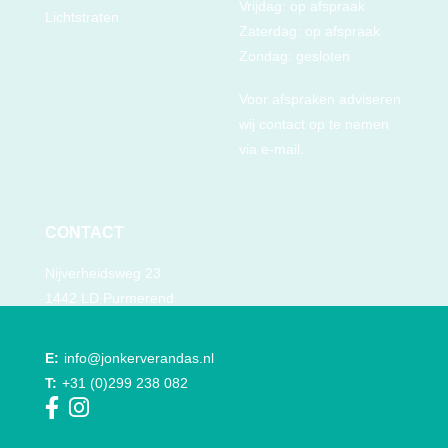
Vrijdag: op afspraak
Lichtstraten
Zaterdag: op afspraak
Zondag: gesloten
Voor afspraken adviseren
wij contact op te nemen
via e-mail.
CONTACT
Nijverheidsweg 23
1442 LD Purmerend
E:
info@jonkerverandas.nl
T:
+31 (0)299 238 082