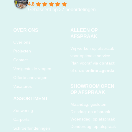
4.8
Gebaseerd op 37 beoordelingen
OVER ONS
ALLEEN OP
AFSPRAAK
Over ons
Wij werken op afspraak
Projecten
voor optimale service.
Contact
Plan vooraf via
contact
Veelgestelde vragen
of onze
online agenda
.
Offerte aanvragen
SHOWROOM OPEN
Vacatures
OP AFSPRAAK
ASSORTIMENT
Maandag: gesloten
Zonwering
Dinsdag: op afspraak
Woensdag: op afspraak
Carports
Donderdag: op afspraak
Schroeffunderingen