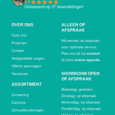
4.8
Gebaseerd op 37 beoordelingen
OVER ONS
ALLEEN OP
AFSPRAAK
Over ons
Wij werken op afspraak
Projecten
voor optimale service.
Contact
Plan vooraf via
contact
Veelgestelde vragen
of onze
online agenda
.
Offerte aanvragen
SHOWROOM OPEN
Vacatures
OP AFSPRAAK
ASSORTIMENT
Maandag: gesloten
Zonwering
Dinsdag: op afspraak
Woensdag: op afspraak
Carports
Donderdag: op afspraak
Schroeffunderingen
Vrijdag: op afspraak